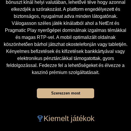
bónuszt kínál helyi valutában, lehetővé téve hogy azonnal
elkezdjék a szórakozást. A platform engedélyezett és
biztonságos, nyugalmat adva minden látogatónak.
Válogasson széles játék kínálatból ahol a NetEnt és
Pragmatic Play nyerőgépei dominálnak izgalmas témákkal
és magas RTP-vel. A mobil optimalizált oldalnak
köszönhetően bárhol játszhat okostelefonján vagy tabletjén.
Kényelmes befizetések és kifizetések bankkártyával vagy
elektronikus pénztárcákkal támogatottak, gyors
feldolgozással. Fedezze fel a lehetőségeket és élvezze a
kaszinó prémium szolgáltatásait.
Szerezzen most
Kiemelt játékok