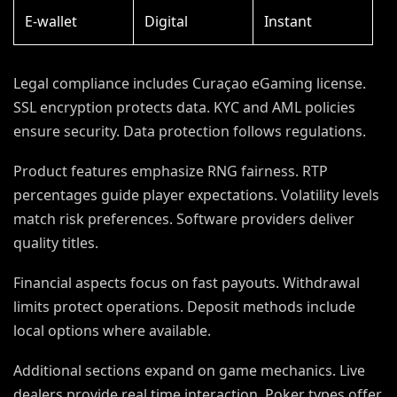
E-wallet
Digital
Instant
Legal compliance includes Curaçao eGaming license.
SSL encryption protects data. KYC and AML policies
ensure security. Data protection follows regulations.
Product features emphasize RNG fairness. RTP
percentages guide player expectations. Volatility levels
match risk preferences. Software providers deliver
quality titles.
Financial aspects focus on fast payouts. Withdrawal
limits protect operations. Deposit methods include
local options where available.
Additional sections expand on game mechanics. Live
dealers provide real time interaction. Poker types offer