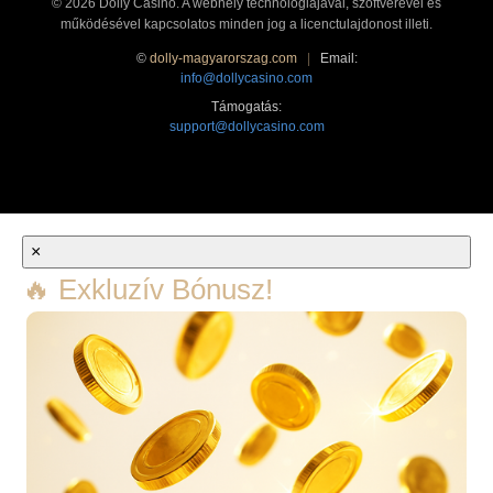
© 2026 Dolly Casino. A webhely technológiájával, szoftverével és
működésével kapcsolatos minden jog a licenctulajdonost illeti.
©
dolly-magyarorszag.com
|
Email:
info@dollycasino.com
Támogatás:
support@dollycasino.com
×
🔥 Exkluzív Bónusz!