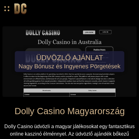
Dolly Casino Magyarország
Dolly Casino üdvözli a magyar játékosokat egy fantasztikus
online kaszinó élménnyel. Az üdvözlő ajándék bőkezű